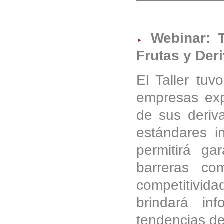
Webinar: T
Frutas y Der
El Taller tuv
empresas exp
de sus deriv
estándares i
permitirá ga
barreras co
competitivid
brindará in
tendencias d