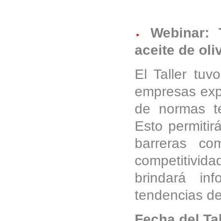
Webinar: T
aceite de oli
El Taller tuv
empresas expo
de normas té
Esto permitir
barreras co
competitivid
brindará in
tendencias d
Fecha del Ta