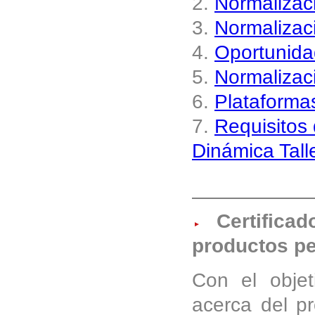
2.
Normalizac
3.
Normalizaci
4.
Oportunida
5.
Normalizac
6.
Plataformas
7.
Requisitos 
Dinámica Tall
Certificad
productos p
Con el objet
acerca del pr