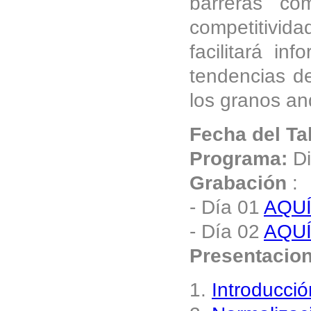
barreras co
competitivid
facilitará in
tendencias d
los granos an
Fecha del Ta
Programa:
Di
Grabación
:
- Día 01
AQU
- Día 02
AQU
Presentacio
1.
Introducció