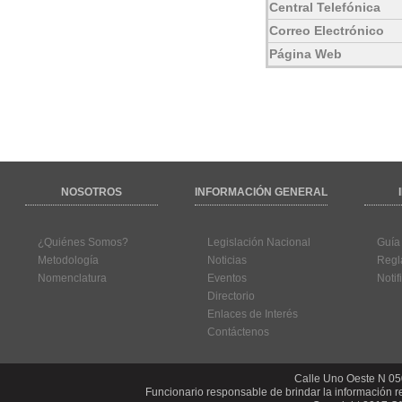
Central Telefónica
Correo Electrónico
Página Web
NOSOTROS
INFORMACIÓN GENERAL
¿Quiénes Somos?
Legislación Nacional
Guía
Metodología
Noticias
Regl
Nomenclatura
Eventos
Notif
Directorio
Enlaces de Interés
Contáctenos
Calle Uno Oeste N 050
Funcionario responsable de brindar la información r